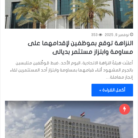
نوفمبر 9, 2025
353
النزاهة توقع بموظفين لإقدامهما على
مساومة وابتزاز مستثمر بديالى
أعلنَت هيئةُ النزاهة الاتحادية، اليوم الأحد، ضبط مُوظَّفين متلبسين
بالجرم المشهود أثناء قيامهما بمساومة وابتزاز أحد المستثمرين لقاء
إنجاز معاملة…
أكمل القراءة »