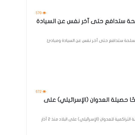
570
مسلحة ستدافع حتى آخر نفس عن السيادة
ات المسلحة ستدافع حتى آخر نفس عن السيادة ومبادئ
672
لبنانية: 2869 شهيدًا و8730 جريحًا حصيلة العدوان (الإسرائيلي) على
أعلنت وزارة الصحة العامة في لبنان، اليوم الإثنين، أن الحصيلة التراكمية للعدوان (الإسرائيلي) على البلاد منذ 2 آذار