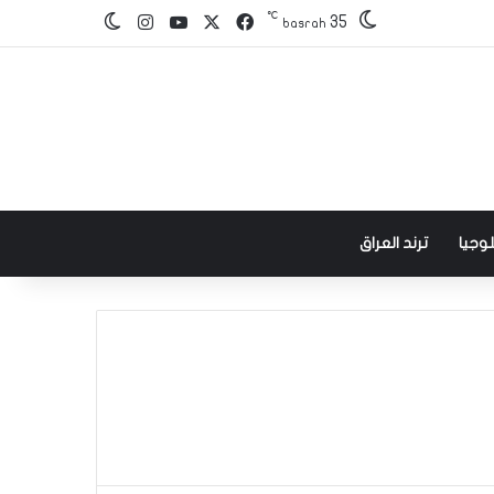
℃
‫X
فيسبوك
‫YouTube
انستقرام
35
الوضع المظلم
basrah
وجيا
ترند العراق