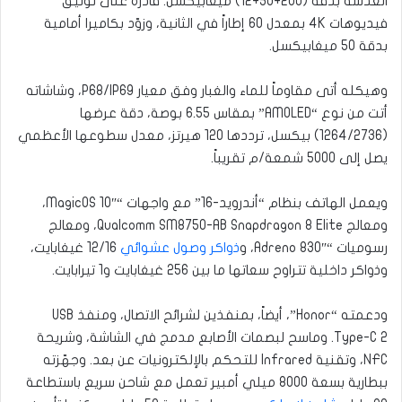
العدسة بدقة (200+50+12) ميغابيكسل. قادرة على توثيق
فيديوهات 4K بمعدل 60 إطاراً في الثانية، وزوّد بكاميرا أمامية
بدقة 50 ميغابيكسل.
وهيكله أتى مقاوماً للماء والغبار وفق معيار P68/IP69، وشاشاته
أتت من نوع “AMOLED” بمقاس 6.55 بوصة، دقة عرضها
(1264/2736) بيكسل، ترددها 120 هيرتز، معدل سطوعها الأعظمي
يصل إلى 5000 شمعة/م تقريباً.
ويعمل الهاتف بنظام “أندرويد-16” مع واجهات “MagicOS 10″،
ومعالج Qualcomm SM8750-AB Snapdragon 8 Elite، ومعالج
رسوميات “Adreno 830″، و
ذواكر وصول عشوائي
12/16 غيغابايت،
وذواكر داخلية تتراوح سعاتها ما بين 256 غيغابايت و1 تيرابايت.
ودعمته “Honor”، أيضاً، بمنفذين لشرائح الاتصال، ومنفذ USB
Type-C 2. وماسح لبصمات الأصابع مدمج في الشاشة، وشريحة
NFC، وتقنية Infrared للتحكم بالإلكترونيات عن بعد. وجهّزته
ببطارية بسعة 8000 ميلي أمبير تعمل مع شاحن سريع باستطاعة