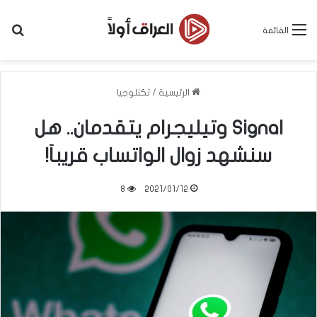
بح
القائمة
الرئيسية
/
تكنلوجيا
Signal وتيليجرام يتقدمان.. هل
سنشهد زوال الواتساب قريباَ!
8
2021/01/12