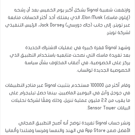
وارتفعت شعبية Signal بشكل أكبر يوم الخميس بعد أن رشحه
(إيلون ماسك) Elon Musk، الذي يمتلك أحد أكثر الحسابات متابعة
عبر تويتر، إلى جانب (جاك دورسي) Jack Dorsey، الرئيس التنفيذي
لشركة تويتر.
وشهد Signal قفزة كبيرة في عمليات الاشتراك الجديدة
بعد تغريدة ماسك التي نصحت متابعيه باستخدام التطبيق الذي
يركز على الخصوصية، في أعقاب المخاوف بشأن سياسة
الخصوصية الجديدة لواتساب.
وقام أكثر من 100000 مستخدم بتثبيت Signal عبر متاجر التطبيقات
في جوجل وآبل في اليومين الماضيين، بينما حصل تيليجرام على
ما يقرب من 2.2 مليون عملية تنزيل، وذلك وفقًا لشركة تحليلات
البيانات Sensor Tower.
ونشر حساب Signal تغريدة توضح أنه أصبح التطبيق المجاني
الأفضل ضمن App Store في الهند والنمسا وفرنسا وفنلندا وألمانيا