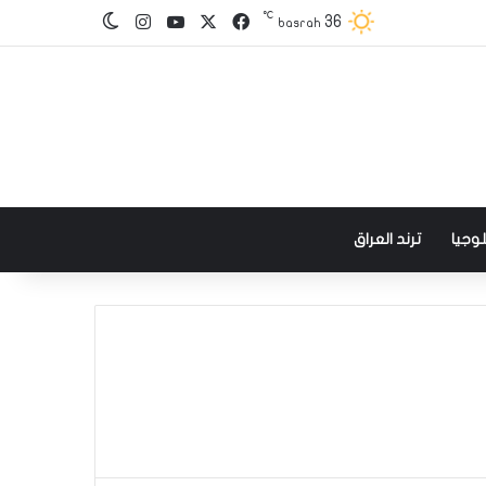
℃
‫X
فيسبوك
‫YouTube
انستقرام
36
الوضع المظلم
basrah
وجيا
ترند العراق