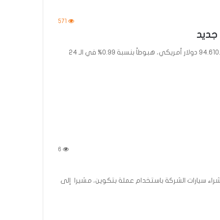
571
 جديد
انخفض سعر عملة “البتكوين” الرقمية، حيث تتداول عند 94.610.5 دولار أمريكي، هبوطاً بنسبة 0.99% في الـ 24
6
ن شراء سيارات الشركة باستخدام عملة بتكوين، مشيرا إلى