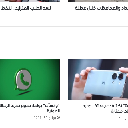
لتر
داد والمحافظات خلال عطلة
يومياً
“واتسآب” يواصل تطوير تجربة الرسائل
“OnePlus” تكشف عن هاتف جديد
الصوتية
ت ممتازة
يوليو 30, 2026
2026