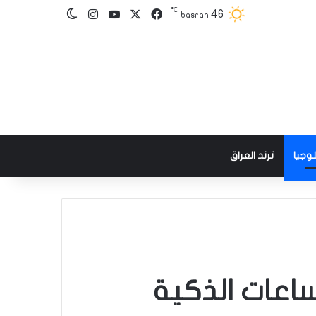
℃
‫X
فيسبوك
‫YouTube
انستقرام
46
الوضع المظلم
basrah
وجيا
ترند العراق