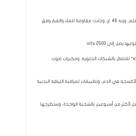
وحصلت “Xiaomi Watch S5” على هيكل مصنوع من الستانلس ستيل والزجاج المضاد للصدمات والخدوش، أبعاده (46/46/11) ملم، وزنه 46 غ، وجاءت مقاومة للماء والغبار وفق
، كما زودت بتقنية “eSIM” للاتصال بالشبكات الخلوية، ومكبرات صوت
كسجة في الدم، وتطبيقات لمراقبة اللياقة البدنية
 أمبير تكفيها لتعمل لأكثر من أسبوعين بالشحنة الواحدة، وستطرحها