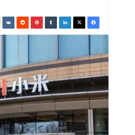
فيسبوك
‫X
لينكدإن
بينتيريست