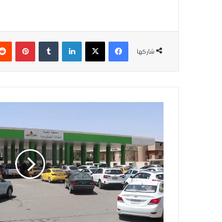
فيسبوك
‫X
لينكدإن
بينتير
شاركها
المنتجات
النفطية
تؤكد:
الوقود
متوفر
في
بغداد
والمحافظات
خلال
عطلة
العيد