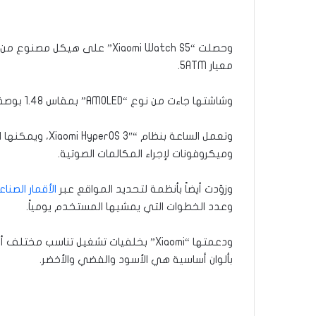
معيار 5ATM.
وشاشتها جاءت من نوع “AMOLED” بمقاس 1.48 بوصة، دقة عرضها (480/480) بيكسل، كثافتها 459 بيكسل/الإنش تقريباً، سطوعها يصل إلى 2500 nits.
وتعمل الساعة بنظام “Xiaomi HyperOS 3″، ويمكنها الاقتران بمختلف أنواع الهواتف و
وميكروفونات لإجراء المكالمات الصوتية.
وزوّدت أيضاً بأنظمة لتحديد المواقع عبر
الأقمار الصناع
وعدد الخطوات التي يمشيها المستخدم يومياً.
ودعمتها “Xiaomi” بخلفيات تشغيل تناسب مختلف أذواق
بألوان أساسية هي الأسود والفضي والأخضر.