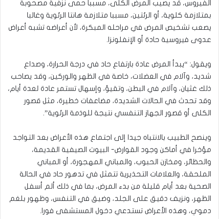
الفيروس، قد يصيب المرض الكلى، مسببا حمى نزفية مصحوبة
بمتلازمة كلوية، أو الرئتين، مسببا متلازمة هانتا الرئوية وغالبا
يصعب تشخيص المرض في مراحله المبكرة، لأن أعراضه تشبه أعراض
عدوى فيروسية حادة أو الإنفلونزا.
ويقول: “يبدأ المرض عادة بارتفاع حاد في درجة الحرارة، وصداع
شديد، وآلام في العضلات، خاصة في الظهر والوركين، وقد يصاحب
ذلك غثيان، وآلام في البطن، وتقيؤ، وإسهال تستمر عادة لعدة أيام،
وقد تحدث في الحالات الشديدة، مضاعفات خطيرة، مثل قصور
الكلى أو قصور الجهاز التنفسي نتيجة للوذمة الرئوية”.
وينصح الطبيب بالانتباه جيدا إلى اجتماع هذه الأعراض بعد التواجد
مؤخرا في أماكن وجود القوارض- البيوت الصيفية القديمة،
والحظائر، ومخازن الحبوب، والمباني المهجورة، أو المباني
الملحقة، والعلامات التحذيرية تتمثل في تدهور حاد في الحالة
الصحية بعد أيام قليلة من بدء المرض، بما في ذلك ألم أسفل
الظهر، ونزيف دقيق على الجلد، وضيق في التنفس، وظهور بلغم
دموي، وهذه الأعراض تستدعي دخول المستشفى فورا.