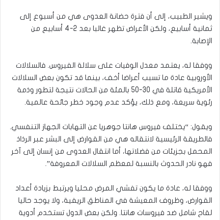
ويشير الطبيب، إلى أن فترة حضانة العدوى هي من أسبوع إلى
ثمانية أسابيع، ولكن الأعراض تظهر غالبا بعد 2-4 أسابيع من
الإصابة.
ووفقا له، يعتمد معدل الوفيات على سلالة الفيروس. فالسلالات
الأوروبية عادة ما تسبب أعراضا أخف، بينما قد تكون بعض السلالات
الأمريكية قاتلة في 30-50 بالمئة من الحالات نتيجة لتطور وذمة
رئوية سريعة، ومع ذلك، يؤكد عدم وجود خطر جائحة عالمية.
ويقول: “يختلف فيروس هانتا جوهريا عن التهابات الجهاز التنفسي.
فالطريقة الرئيسية لانتقاله هي من القوارض إلى البشر عبر الرذاذ
المحمل بجزيئات من فضلاتها، أما انتقال العدوى من إنسان إلى آخر
فهو نادر الحدوث بالنسبة لمعظم السلالات المعروفة”.
ووفقا له، عادة ما يكون تفشي المرض محليا ويرتبط بزيادة أعداد
القوارض، وظروف المعيشة في المناطق الريفية، ولا يوجد حاليا
لقاح شامل ضد فيروسات هانتا. ولكن بعض الدول تستخدم أدوية