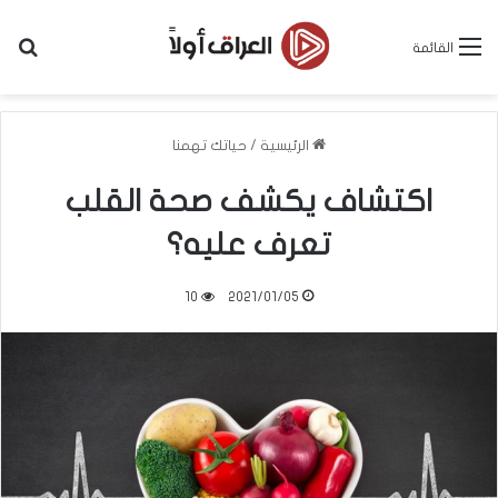
بح
القائمة
الرئيسية
/
حياتك تهمنا
اكتشاف يكشف صحة القلب
تعرف عليه؟
10
2021/01/05