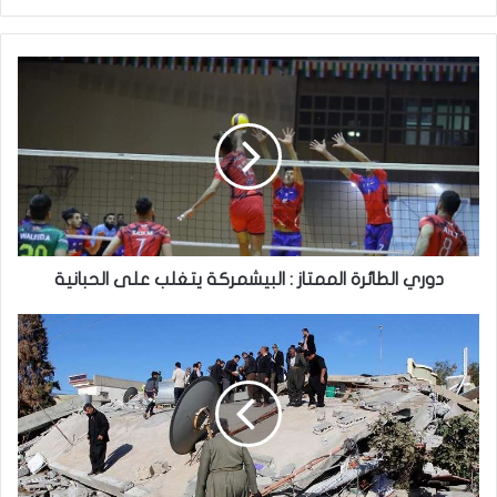
دوري
الطائرة
الممتاز
:
البيشمركة
يتغلب
على
الحبانية
دوري الطائرة الممتاز : البيشمركة يتغلب على الحبانية
حدث
اليوم
..
فاقت
ديالى
على
هزة
أرضية