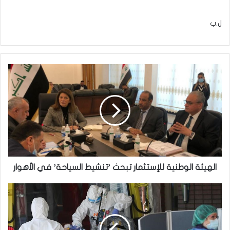
ل.ب
الهيئة الوطنية
للإستثمار
تبحث
’تنشيط
السياحة’
في
الأهوار
الهيئة الوطنية للإستثمار تبحث ’تنشيط السياحة’ في الأهوار
ارتفاع
حصيلة
الإصابات
بالكورونا