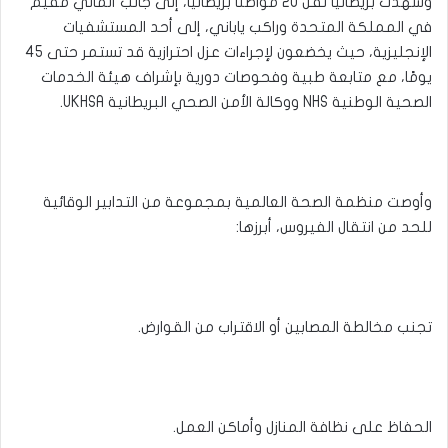
وشهدت بريطانيا نقل 20 مواطنًا بريطانيًا، إلى جانب ألماني مقيم
في المملكة المتحدة وراكب ياباني، إلى أحد المستشفيات
الإنجليزية، حيث يخضعون لإجراءات عزل احترازية قد تستمر حتى 45
يومًا، مع متابعة طبية وفحوصات دورية بإشراف هيئة الخدمات
الصحية الوطنية NHS ووكالة الأمن الصحي البريطانية UKHSA.
وأوصت منظمة الصحة العالمية بمجموعة من التدابير الوقائية
للحد من انتقال الفيروس، أبرزها:
تجنب مخالطة المصابين أو الاقتراب من القوارض.
الحفاظ على نظافة المنازل وأماكن العمل.