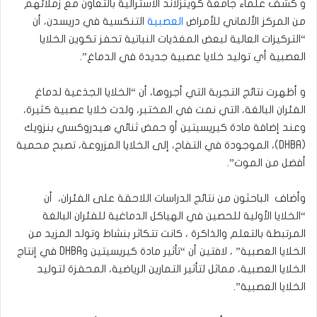
و كشف علماء جامعة كوينزلاند الأسترالية بالتعاون مع زملائهم
من المركز الألماني للأمراض
العصبية
التنكسية في دريسدن، أن
“التركيزات العالية لبعض المغذيات النباتية تحفز تكوين الخلايا
العصبية أي توليد خلايا عصبية جديدة في الدماغ”.
و أظهرت نتائج التجربة التي أجروها، أن “الخلايا الجذعية لدماغ
الفئران البالغة، التي نمت في المختبر، ولدت خلايا عصبية كثيرة،
وعند إضافة مادة كيريسيتين أو حمض ثنائي هيدروكسي بنزويك
(DHBA)، الموجودة في التفاح، إلى الخلايا المزروعة، تصبح محمية
أفضل من الموت”.
وأضاف الباحثون من نتائج الدراسات اللاحقة على الفئران، أن
“الخلايا الأولية للحصين في الهياكل الدماغية للفئران البالغة
المرتبطة بالتعلم والذاكرة ، كانت تتكاثر بنشاط وتولد المزيد من
الخلايا العصبية” ، لافتين أن “تأثير مادة كيريسيتين وDHBA في إنتاج
الخلايا العصبية، مماثل لتأثير التمارين الرياضية، المحفزة لتوليد
الخلايا العصبية”.