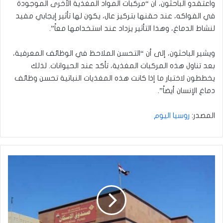
واعتقدو الباحثون، أن “مركبات المواد المغذية الأخرى الموجودة
في الفواكه، عند حقنها بتركيز عال، يكون لها تأثير إيجابي مفيد
لنشاط الدماغ، وهذا التأثير يزداد عند استخدامها معاً”.
ويشير الباحثون، إلى أن “التحسن الملاحظ في الوظائف المعرفية،
بعد تناول هذه المركبات المغذية، تأكد عند الحيوانات. لذلك
يخططون لاختبار ما إذا كانت هذه المغذيات النباتية تحسن وظائف
دماغ الإنسان أيضاً”.
المصدر:
روسيا اليوم
صندوق
الإسكان
يوضح
آلية
جديدة
للقروض