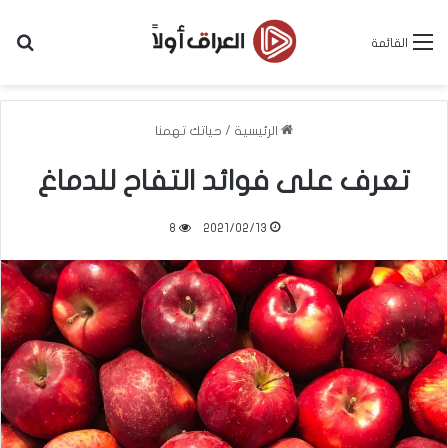
بح
القائمة
الرئيسية
/
حياتك تهمنا
تعرف على فوائد التفاح للدماغ
8
2021/02/13