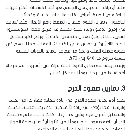
عضلات الجسم كافة وتقويتها، وبخاصّة عضلة القلب.
علمًا أن تراكم الدهون في الجسم، هو أحد المُسبّبات الأكثر شيوًعا
لزيادة فرص الإصابة بأمراض القلب والنوبات القلبية. وقد أثبت
الباحثون أن تمارين القوة، كتمارين الضغط ورفع الأثقال، كلّها يُساعد
في إحراق الدهون وبناء كتلة الجسم عن طريق خفض الكوليسترول
السيء LDL (بروتين دهني منخفض الكثافة)، ورفع الكوليسترول
الجيد HDL (بروتين دهني عالي الكثافة) بالمقابل، مما يُساهم في
تقوية عضلة القلب والحدّ من مخاطر الإصابة بالنوبات القلبية
بنسبة تتراوح من 40% إلى 70%.
ويُنصح بممارسة تمارين القوة، لثلاث مرّات في الأسبوع، مع مراعاة
أخذ قسط من الراحة، يوميًّا، بعد كل تمرين.
3. تمارين صعود الدرج
يُفيد أداء تمرين صعود الدرج، في زيادة كفاءة عمل كل من القلب
والرئتين، مما يؤدي الى زيادة الأُكسجين الذي يصل عضلات الجسم
والمناطق الأخرى فيه. وفي هذا الإطار، كانت دراسة علمية خلصت
إلى أن رياضة صعود الدرج، يوميًّا، من شأنها أن تُحسّن صحة الجهاز
الدوراني، وتخفض خطر الإصابة بالسكتة الدماغية.