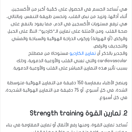
هي تُساعد الجسم في الحصول على كمّية أكبر من الأُكسجين،
أثناء أدائها، وتزيد من نبض القلب، وتحسن طريقة التنفس. وبالتالي،
هي ترفع مستويات الأُكسجين في الدم، مما يعود بالنفع على
صحة القلب. ومن الأمثلة على تمارين الـ”كارديو”: النطّ على الحبل
والركض (أو الهرولة) وركوب الدراجة الهوائية والسباحة والمشي
والتجديف والرقص.
والجدير بالذكر أن
تمارين الكارديو
مستوحاة من مصطلح
cardiovascular والتي تعني القلب والأوعية الدموية، وذلك
بسبب تأثير هذه التمارين المباشر على القلب والأوعية الدموية.
وينصح الأطباء بممارسة 150 دقيقة من التمارين الهوائية متوسطة
الشدة، في كل أسبوع، أو 75 دقيقة من التمارين الهوائية الشديدة،
في كل أسبوع.
2. تمارين القوة Strength training
تُساعد تمارين القوة، ومنها رفع الأثقال أو تمارين المقاومة في بناء