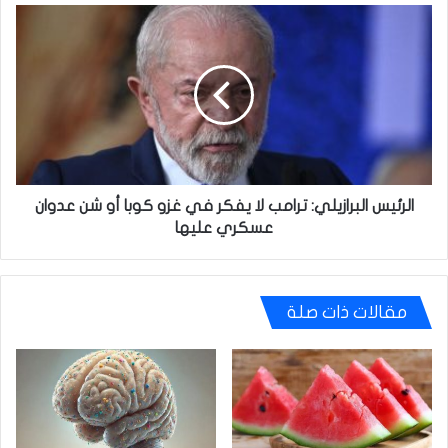
الرئيس
البرازيلي:
ترامب
لا
يفكر
في
غزو
كوبا
أو
شن
الرئيس البرازيلي: ترامب لا يفكر في غزو كوبا أو شن عدوان
عدوان
عسكري عليها
عسكري
عليها
مقالات ذات صلة