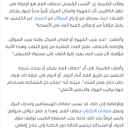
وقالت الطبيبة، إن “السبب الرئيسي لجفاف الفم هو الإفراط في
تناول الكافيين، لأن للقهوة والشاي المركز تأثيراً مدراً للبول بشكل
طفيف، حيث يسرعان من إخراج
السوائل
من
الجسم
عبر الكليتين، ما
يقلل مؤقتاً من إجمالي كمية الماء في الأنسجة”.
وأضافت: “عند شرب القهوة أو الشاي المركز، وقلة شرب السوائل،
والإصابة بالجفاف، تقلل الغدد اللعابية من إفراز اللعاب، وهذه الآلية
مؤقتة، لأن شرب الماء يعيد إفراز اللعاب إلى مستواه الطبيعي”.
وأشارت الطبيبة، إلى أن “جفاف الفم يمكن أن يحدث نتيجة
التنفس عن طريق الفم أثناء النوم، أو النوم في غرفة ذات هواء
جاف خلال فصل الشتاء”، مبيّنة أنه “يمكن حل المشكلة باستخدام
جهاز ترطيب الهواء والتنفس الأنفي”.
وبالإضافة إلى ذلك، قد تسبب مضادات الهيستامين ومدرات البول
وبعض
مضادات الاكتئاب
جفاف الفم، وهذا رد فعل دوائي متوقع،
وليس مرضاً بحد ذاته، لذلك يجب استشارة الطبيب لوقف تناول
الدواء أو استبداله ليحسن الحالة دون الحاجة إلى علاج إضافي.