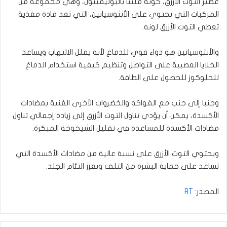
عصير التوت الأزرق، كونه مليئا بالبوليفينول، وهي مجموعة من
المركبات التي تحتوي على الأنثوسيانين، التي تعد مادة مغذية
تعطي التوت الأزرق لونه.
والأنثوسيانين هو دواء قوي للدماغ لأنه يقلل الالتهاب ويساعد
الخلايا العصبية على التواصل وتنظيم كيفية استخدام الدماغ
للجلوكوز للحصول على الطاقة.
وجنبا إلى جنب مع الفواكه والخضروات الأخرى الغنية بمضادات
الأكسدة، يمكن أن يؤدي تناول التوت الأزرق إلى زيادة إجمالي تناول
مضادات الأكسدة للمساعدة في تقليل الشيخوخة المبكرة.
ويحتوي التوت الأزرق على نسبة عالية من مضادات الأكسدة التي
تساعد على حماية البشرة من التلف وتعزز التئام الجلد.
المصدر:
RT