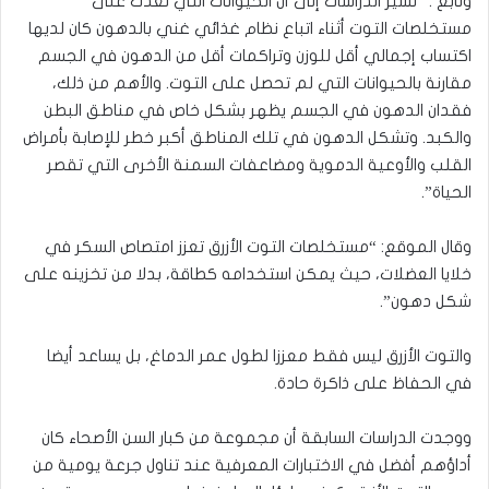
وتابع : “تشير الدراسات إلى أن الحيوانات التي تغذت على
مستخلصات التوت أثناء اتباع نظام غذائي غني بالدهون كان لديها
اكتساب إجمالي أقل للوزن وتراكمات أقل من الدهون في الجسم
مقارنة بالحيوانات التي لم تحصل على التوت. والأهم من ذلك،
فقدان الدهون في الجسم يظهر بشكل خاص في مناطق البطن
والكبد. وتشكل الدهون في تلك المناطق أكبر خطر للإصابة بأمراض
القلب والأوعية الدموية ومضاعفات السمنة الأخرى التي تقصر
الحياة”.
وقال الموقع: “مستخلصات التوت الأزرق تعزز امتصاص السكر في
خلايا العضلات، حيث يمكن استخدامه كطاقة، بدلا من تخزينه على
شكل دهون”.
والتوت الأزرق ليس فقط معززا لطول عمر الدماغ، بل يساعد أيضا
في الحفاظ على ذاكرة حادة.
ووجدت الدراسات السابقة أن مجموعة من كبار السن الأصحاء كان
أداؤهم أفضل في الاختبارات المعرفية عند تناول جرعة يومية من