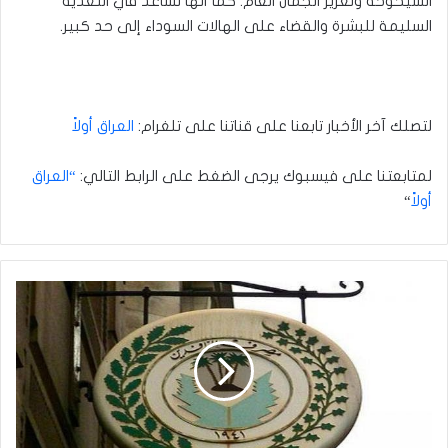
الشيخوخة وتعزيز الجمال العام. كما أنها تساعد في التغذية
السليمة للبشرة والقضاء على الهالات السوداء إلى حد كبير
.
لتصلك آخر الأخبار تابعنا على قناتنا على تلغرام:
العراق أولاً
لمتابعتنا على فيسبوك يرجى الضغط على الرابط التالي:
“العراق
أولاً
“
الرافدين
يوجه
دعوة
لمتلكئي
قروض
بسماية