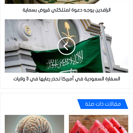
الرافدين يوجه دعوة لمتلكئي قروض بسماية
السفارة
السعودية
في
أمريكا
تحذر
رعايها
في
3
ولايات
السفارة السعودية في أمريكا تحذر رعايها في 3 ولايات
مقالات ذات صلة