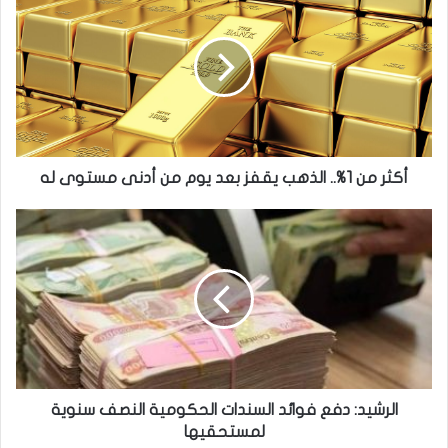
من
1%..
الذهب
يقفز
بعد
يوم
من
أدنى
مستوى
أكثر من 1%.. الذهب يقفز بعد يوم من أدنى مستوى له
له
الرشيد:
دفع
فوائد
السندات
الحكومية
النصف
سنوية
لمستحقيها
الرشيد: دفع فوائد السندات الحكومية النصف سنوية
لمستحقيها