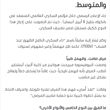
والمتوسط.
جاء الإعلان الرسمي خلال مؤتمر السكري العالمي المنعقد في
بانكوك بتاريخ 8 أبريل (نيسان) ، حيث تم التصويت على إدراج هذا
النوع ككيان مستقل ضمن تصنيف السكري.
وكان يُشار إليه سابقاً باسم “داء السكري الناضج الظهور عند
الشباب” (MODY)، لكنه ظل مهمشاً وغير مفهوم لسنوات.
مرض صامت.. ومُهمل طبياً
وصفت، البروفيسورة ميريديث هوكينز من كلية ألبرت آينشتاين
للطب، المرض بأنه مُهمل تاريخياً، حيث غالباً ما يُشخص خطأ ويُعالج
بشكل غير مناسب.
وقالت: “لقد أُسيء فهم هذا المرض لفترة طويلة، واعتراف الاتحاد
به يمثل خطوة كبيرة نحو حماية ملايين المرضى”.
ما الفرق بين النوع الخامس والأنواع الأخرى؟