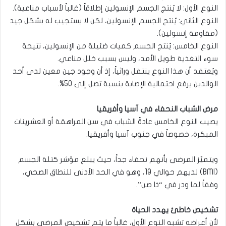
النوع الأول: لا يُنتج الجسم الإنسولين إطلاقاً (غالباً لأسباب مناعية).
النوع الثاني: يُنتج الجسم الإنسولين، لكن لا يستجيب له بشكل جيد
(مقاومة إنسولين).
النوع الخامس: يُنتج الجسم كميات ضئيلة من الإنسولين، نتيجة
سوء التغذية طويل الأمد، وليس بسبب خلل مناعي.
ويُعتقد أن هذا النوع ينتقل وراثياً، إذ أن وجود جين معين لدى أحد
الوالدين يرفع احتمالية الإصابة بنسبة تصل إلى 50%.
مرض الشباب النحفاء في آسيا وأفريقيا
يصيب النوع الخامس عادةً الشباب في سن المراهقة أو العشرينات
المبكرة، خصوصاً في جنوب آسيا وأفريقيا.
ويتميّز المرضى بأنهم نحفاء جداً، حيث يبلغ مؤشر كتلة الجسم
(BMI) لديهم حوالي 19، وهو في الحد الأدنى للنطاق الصحي،
وفقاً لما ودر في “ذا صن”.
تشخيص خاطئ يهدد الحياة
لأن أعراضه تشبه النوع الأول، غالباً ما يتم تشخيص المرضى بشكل