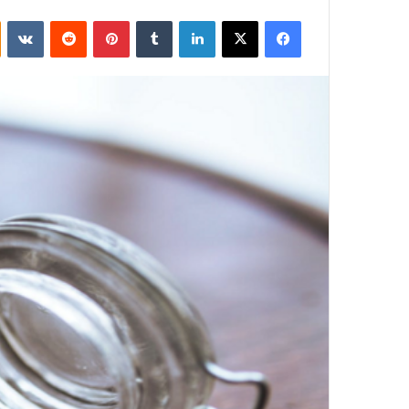
فيسبوك
‫X
لينكدإن
بينتيريست