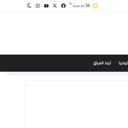
℃
‫X
فيسبوك
‫YouTube
انستقرام
36
الوضع المظلم
basrah
وجيا
ترند العراق