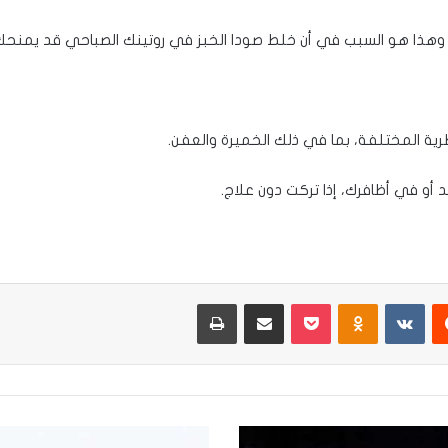
يهة، وهذا هو السبب في أن خلط صودا الخبز في روتينك الصباحي قد يمنحك
ية المختلفة، بما في ذلك الخميرة والعفن.
أو في أظافرك، إذا تركت دون علاج.
يست
Odnoklassniki
‫Pocket
مشاركة عبر البريد
طباعة
3