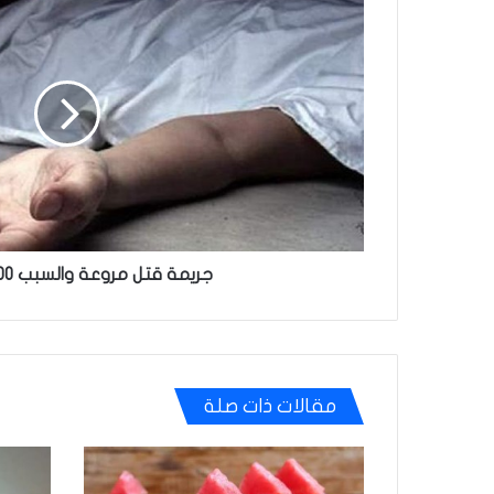
قتل
مروعة
والسبب
100
الف
دينار
جريمة قتل مروعة والسبب 100 الف دينار
مقالات ذات صلة