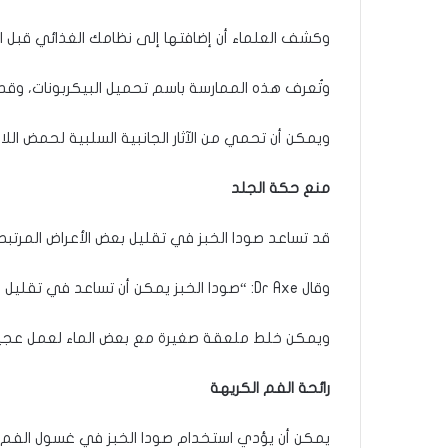
وكشف العلماء أن إضافتها إلى نظامك الغذائي قبل ا
وتُعرف هذه الممارسة باسم تحميل البيكربونات، وقد ت
ويمكن أن تحمي من الآثار الجانبية السلبية لحمض الل
منع حكة الجلد
قد تساعد صودا الخبز في تقليل بعض الأعراض المرتب
وقال Dr Axe: “صودا الخبز يمكن أن تساعد في تقليل الانزعاج من حروق الشمس والطفح الجلدي التحسسي والجلد المصاب باللبلاب السام.
ويمكن خلط ملعقة صغيرة مع بعض الماء لعمل عجين
رائحة الفم الكريهة
يمكن أن يؤدي استخدام صودا الخبز في غسول الفم إ