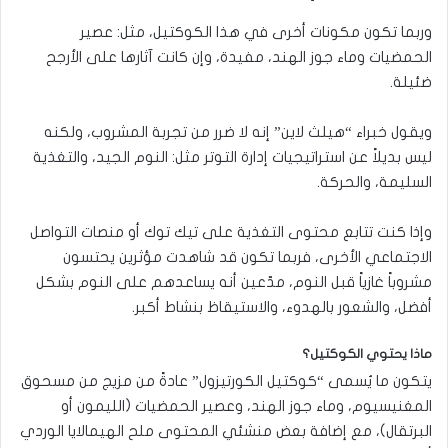
وربما تكون مكونات أخرى في هذا الكوكتيل، مثل: عصير
الحمضيات وماء جوز الهند، مفيدة، وإن كانت آثارها على الأرجح
ضئيلة.
ويقول خبراء “هيلث لاين” إنه لا ضرر من تجربة المشروب، ولكنه
ليس بديلاً عن استراتيجيات إدارة التوتر مثل: النوم الجيد، والتغذية
السليمة، والحركة.
وإذا كنت تتابع محتوى التغذية على تيك توك أو منصات التواصل
الاجتماعي الأخرى، فربما تكون قد شاهدت مؤثرين يحتسون
مشروباً غازياً قبل النوم، مدّعين أنه يساعدهم على النوم بشكل
أفضل، والشعور بالهدوء، والاستيقاظ بنشاط أكبر.
ماذا يحتوي الكوكتيل؟
يتكون ما يُسمى “كوكتيل الكورتيزول” عادةً من مزيج من مسحوق
المغنيسيوم، وماء جوز الهند، وعصير الحمضيات (الليمون أو
البرتقال)، مع إضافة بعض منشئي المحتوى ملح الهيمالايا الوردي