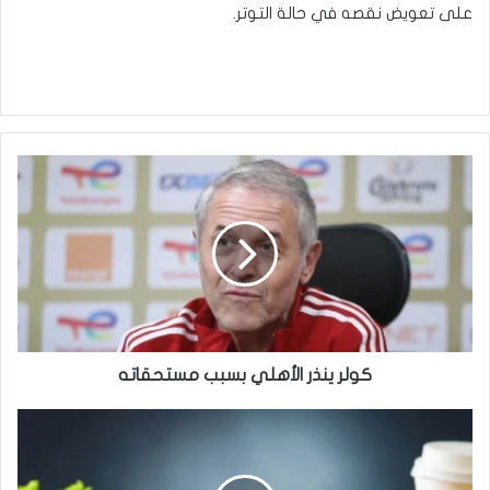
على تعويض نقصه في حالة التوتر.
كولر
ينذر
الأهلي
بسبب
مستحقاته
كولر ينذر الأهلي بسبب مستحقاته
الأطعمة
المعالجة
قد
تزيد