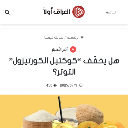
بح
القائمة
الرئيسية
/
حياتك تهمنا
أخر الأخبار
هل يخفّف “كوكتيل الكورتيزول”
التوتر؟
456
2025/07/31