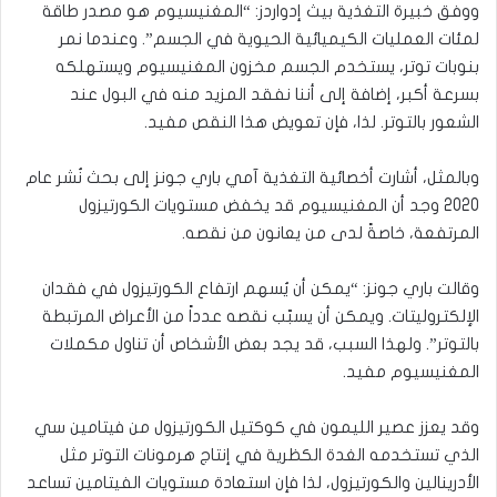
ووفق خبيرة التغذية بيث إدواردز: “المغنيسيوم هو مصدر طاقة
لمئات العمليات الكيميائية الحيوية في الجسم”. وعندما نمر
بنوبات توتر، يستخدم الجسم مخزون المغنيسيوم ويستهلكه
بسرعة أكبر، إضافة إلى أننا نفقد المزيد منه في البول عند
الشعور بالتوتر. لذا، فإن تعويض هذا النقص مفيد.
وبالمثل، أشارت أخصائية التغذية آمي باري جونز إلى بحث نُشر عام
2020 وجد أن المغنيسيوم قد يخفض مستويات الكورتيزول
المرتفعة، خاصةً لدى من يعانون من نقصه.
وقالت باري جونز: “يمكن أن يُسهم ارتفاع الكورتيزول في فقدان
الإلكتروليتات. ويمكن أن يسبّب نقصه عدداً من الأعراض المرتبطة
بالتوتر”. ولهذا السبب، قد يجد بعض الأشخاص أن تناول مكملات
المغنيسيوم مفيد.
وقد يعزز عصير الليمون في كوكتيل الكورتيزول من فيتامين سي
الذي تستخدمه الغدة الكظرية في إنتاج هرمونات التوتر مثل
الأدرينالين والكورتيزول، لذا فإن استعادة مستويات الفيتامين تساعد