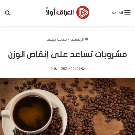
بح
القائمة
الرئيسية
/
حياتك تهمنا
مشروبات تساعد على إنقاص الوزن
5
2021/02/07