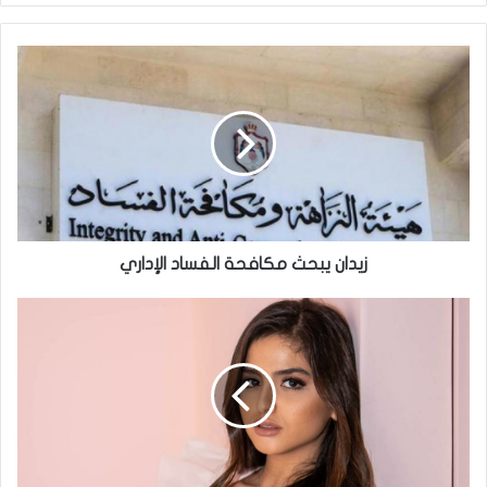
زيدان
يبحث
مكافحة
الفساد
الإداري
زيدان يبحث مكافحة الفساد الإداري
والدة
حلا
الترك
تكشف
عن
طلب
تقدمت
به